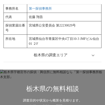
事務所名
第一探偵事務所
代表
佐藤 翔吾
探偵業届出番
宮城県公安委員会 第22230029号
号
所在地
宮城県仙台市青葉区中央4丁目10‐3 JMFビル仙台
01 ２F
栃木県の調査エリア
県南地域
栃木市
足利市
佐野市
壬生町
小山市
下野市
栃木県の無料相談
野木町
調査目的や状況から概算を見積ります。