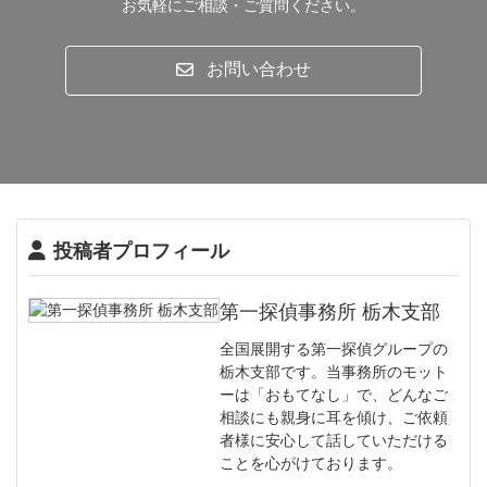
お気軽にご相談・ご質問ください。
宇都宮市
鹿沼市
上三川町
お問い合わせ
真岡市
益子町
茂木町
市貝町
芳賀町
日光市
大田原市
那須塩原市
投稿者プロフィール
那須町
矢板市
さくら市
那須烏山市
那珂川町
高根沢町
第一探偵事務所 栃木支部
塩谷町
全国展開する第一探偵グループの
栃木支部です。当事務所のモット
ーは「おもてなし」で、どんなご
相談にも親身に耳を傾け、ご依頼
者様に安心して話していただける
ことを心がけております。