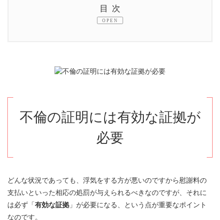
目次
1.
不倫の証明には有効な証拠が必要
2.
法律における不倫の基準とは？
2.1.
不貞行為を裏付ける証拠
2.1.1.
ラブホテルに出入りする写真や動画
不倫の証明には有効な証拠が
必要
2.1.2.
会話やスマートフォンの履歴
2.2.
明確な証拠が無いと泣き寝入りの可能性
どんな状況であっても、浮気をする方が悪いのですから慰謝料の
3.
裁判で有効な浮気の証拠まとめ
支払いといった相応の処罰が与えられるべきなのですが、それに
は必ず「
有効な証拠
」が必要になる、という点が重要なポイント
4.
栃木県の浮気調査なら第一探偵事務所
なのです。