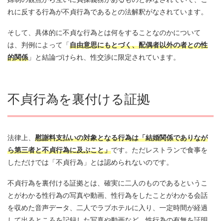
れに反する行為が不貞行為であるとの法解釈がなされています。
そして、具体的に不貞な行為とは何をすることなのかについて
は、判例によって「
自由意思にもとづく、配偶者以外の者との性
的関係
」と結論づけられ、性交渉に限定されています。
不貞行為を裏付ける証拠
法律上、
慰謝料支払いの対象となる行為は「結婚関係でありなが
ら第三者と不貞行為に及ぶこと」
です。ただレストランで食事を
しただけでは「不貞行為」とは認められないのです。
不貞行為を裏付ける証拠とは、確実に二人のものであるというこ
とがわかる性行為の写真や動画、性行為をしたことがわかる会話
を収めた音声データ、二人でラブホテルに入り、一定時間が経過
して出るところを記録した写真や動画など、性行為の有無を証明